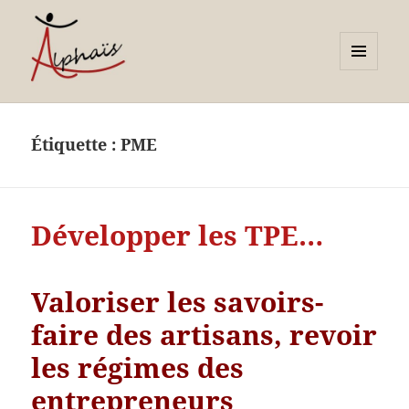
MENU
ET
Alphaïs à Toulon, bilans de
WIDGETS
compétences et
Étiquette :
PME
orientations adultes et
jeunes
Développer les TPE…
Valoriser les savoirs-
faire des artisans, revoir
les régimes des
entrepreneurs