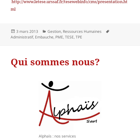
http://www.letese.urssaf.fr/tesewebinfo/cms/presentation.ht
ml
Publié
Catégories
Mots-
3 mars 2013
Gestion
,
Ressources Humaines
le
clés
Administratif
,
Embauche
,
PME
,
TESE
,
TPE
Qui sommes nous?
Alphaïs : nos services