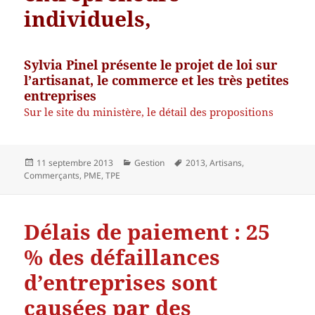
individuels,
Sylvia Pinel présente le projet de loi sur
l’artisanat, le commerce et les très petites
entreprises
Sur le site du ministère, le détail des propositions
Publié
Catégories
Mots-
11 septembre 2013
Gestion
2013
,
Artisans
,
le
clés
Commerçants
,
PME
,
TPE
Délais de paiement : 25
% des défaillances
d’entreprises sont
causées par des