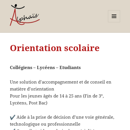
MENU
ET
Alphaïs à Toulon, bilans de
WIDGETS
compétences et
Orientation scolaire
orientations adultes et
jeunes
Collégiens – Lycéens – Etudiants
Une solution d’accompagnement et de conseil en
matière d’orientation
Pour les jeunes âgés de 14 à 25 ans (Fin de 3°,
Lycéens, Post Bac)
Aide à la prise de décision d’une voie générale,
technologique ou professionnelle