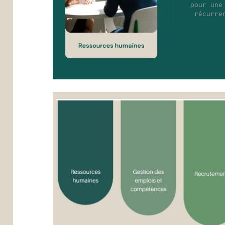
pour une
récurre