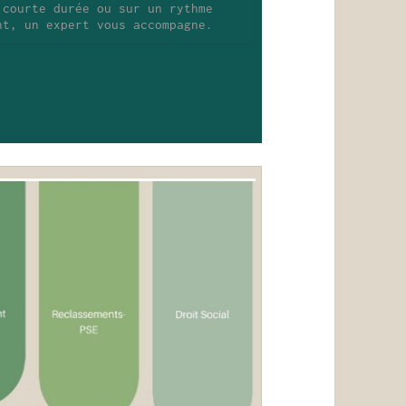
 courte durée ou sur un rythme 
nt, un expert vous accompagne.