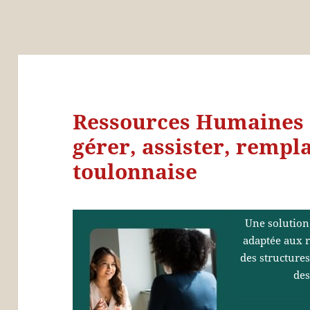
Ressources Humaines 
gérer, assister, rempla
toulonnaise
Une solution
adaptée aux r
des structures
des