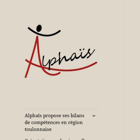
Accompagne votre réussite
Alphaïs à Toulon,
bilans de
compétences et
ouvrir
Alphaïs propose ses bilans
le
orientations
de compétences en région
sous-
toulonnaise
adultes et jeunes
menu