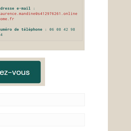
Adresse e-mail
 : 
laurence.mandine@s412976261.online
home.fr
Numéro de téléphone
 : 06 08 42 98 
64