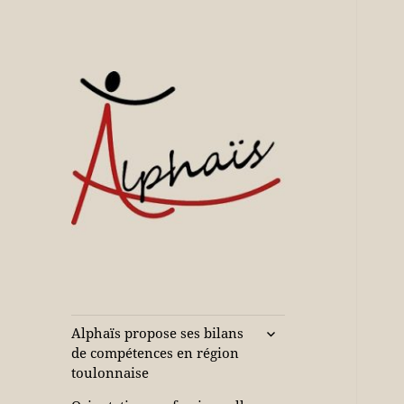
Accompagne votre réussite
Alphaïs à Toulon,
bilans de
compétences et
ouvrir
Alphaïs propose ses bilans
le
orientations
de compétences en région
sous-
toulonnaise
adultes et jeunes
menu