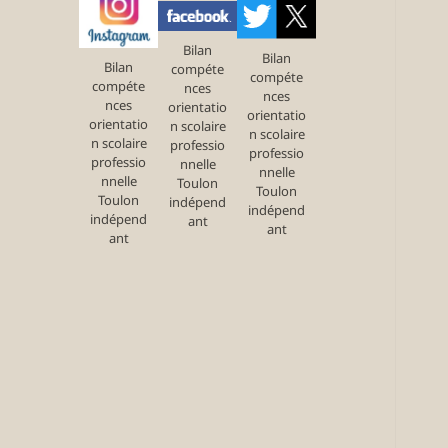
Bilan
Bilan
Bilan
compéte
compéte
compéte
nces
nces
nces
orientatio
orientatio
orientatio
n scolaire
n scolaire
n scolaire
professio
professio
professio
nnelle
nnelle
nnelle
Toulon
Toulon
Toulon
indépend
indépend
indépend
ant
ant
ant