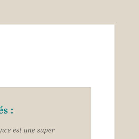
és :
ence est une super