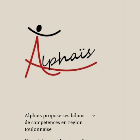
Accompagne votre réussite
Alphaïs à Toulon,
bilans de
compétences et
ouvrir
Alphaïs propose ses bilans
le
orientations
de compétences en région
sous-
toulonnaise
adultes et jeunes
menu