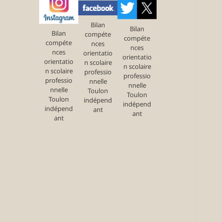
Bilan
Bilan
Bilan
compéte
compéte
compéte
nces
nces
nces
orientatio
orientatio
orientatio
n scolaire
n scolaire
n scolaire
professio
professio
professio
nnelle
nnelle
nnelle
Toulon
Toulon
Toulon
indépend
indépend
indépend
ant
ant
ant