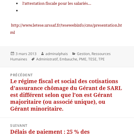
l’attestation fiscale pour les salariés…
http://www.letese.urssaf.fr/tesewebinfo/cms/presentation.ht
ml
Publié
Auteur
Catégories
3 mars 2013
adminalphais
Gestion
,
Ressources
le
Mots-
Humaines
Administratif
,
Embauche
,
PME
,
TESE
,
TPE
clés
Navigation
PRÉCÉDENT
de
Le régime fiscal et social des cotisations
Article
l’article
d’assurance chômage du Gérant de SARL
précédent :
est différent selon que l’on est Gérant
majoritaire (ou associé unique), ou
Gérant minoritaire.
SUIVANT
Délais de paiement : 25 % des
Article