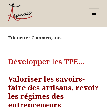
MENU
ET
Alphaïs à Toulon, bilans de
WIDGETS
compétences et
Étiquette :
Commerçants
orientations adultes et
jeunes
Développer les TPE…
Valoriser les savoirs-
faire des artisans, revoir
les régimes des
entrepreneurs