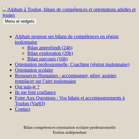
Aller
au
contenu
Menu et widgets
Alphaïs à Toulon, bilans de compétences et orientations adultes et
Accompagne votre réussite
jeunes
Alphaïs propose ses bilans de compétences en région
toulonnaise
Bilan approfondi (24h)
Bilan exploration (20h)
Bilan parcours (16h)
Orientation professionnelle, Coaching (région toulonnaise)
Orientation scolaire
Ressources Humaines : accompagner, gérer, assister,
remplacer sur l’aire toulonnaise
Qui suis-je ?
Ils me font confiance
Foire Aux Questions : Vos bilans et accompagnements à
Toulon (Var83)
Contact
Bilan compétences orientation scolaire professionnelle
Toulon indépendant