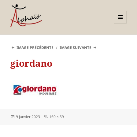
MENU
ET
Alphaïs à Toulon, bilans de
WIDGETS
compétences et
IMAGE PRÉCÉDENTE
IMAGE SUIVANTE
orientations adultes et
giordano
jeunes
Publié
Taille
9 janvier 2023
160 × 59
le
réelle