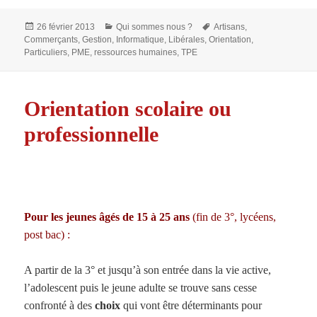
Publié
Catégories
Mots-
26 février 2013
Qui sommes nous ?
Artisans
,
le
clés
Commerçants
,
Gestion
,
Informatique
,
Libérales
,
Orientation
,
Particuliers
,
PME
,
ressources humaines
,
TPE
Orientation scolaire ou
professionnelle
Pour les jeunes âgés de 15 à 25 ans
(fin de 3°, lycéens,
post bac) :
A partir de la 3° et jusqu’à son entrée dans la vie active,
l’adolescent puis le jeune adulte se trouve sans cesse
confronté à des
choix
qui vont être déterminants pour