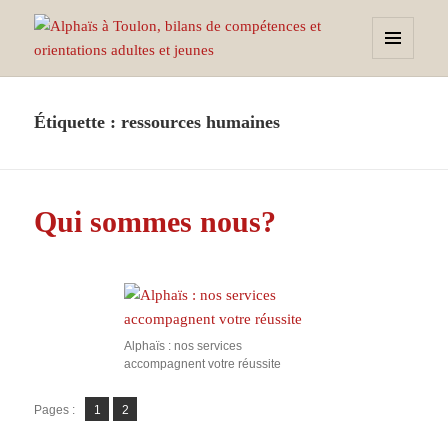
MENU
ET
Alphaïs à Toulon, bilans de
WIDGETS
compétences et orientations
Étiquette :
ressources humaines
adultes et jeunes
Qui sommes nous?
Alphaïs : nos services
accompagnent votre réussite
Page
Page
Pages :
1
2
,