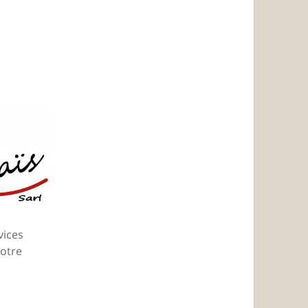
vices
otre