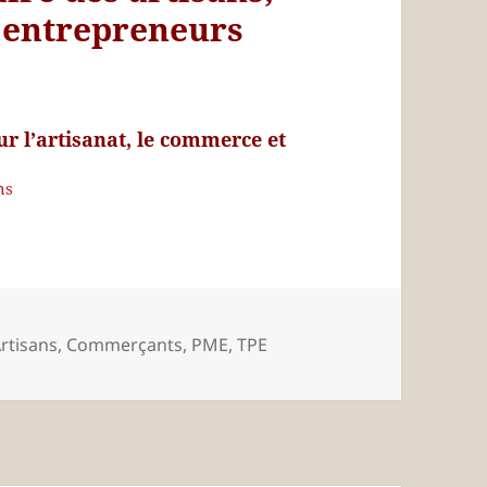
s entrepreneurs
sur l’artisanat, le commerce et
ns
rtisans
,
Commerçants
,
PME
,
TPE