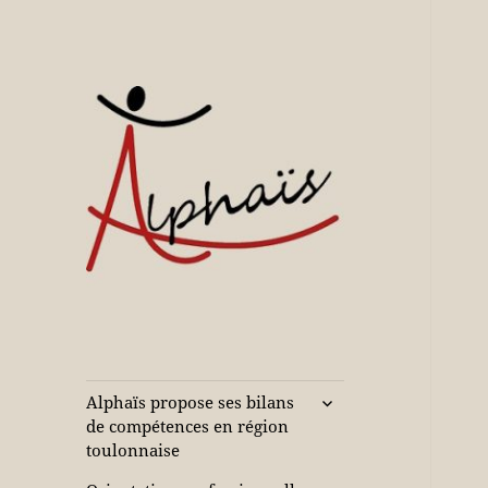
Accompagne votre réussite
Alphaïs à Toulon,
bilans de
compétences et
ouvrir
Alphaïs propose ses bilans
le
orientations
de compétences en région
sous-
toulonnaise
adultes et jeunes
menu