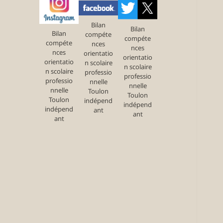
Bilan
Bilan
Bilan
compéte
compéte
compéte
nces
nces
nces
orientatio
orientatio
orientatio
n scolaire
n scolaire
n scolaire
professio
professio
professio
nnelle
nnelle
nnelle
Toulon
Toulon
Toulon
indépend
indépend
indépend
ant
ant
ant