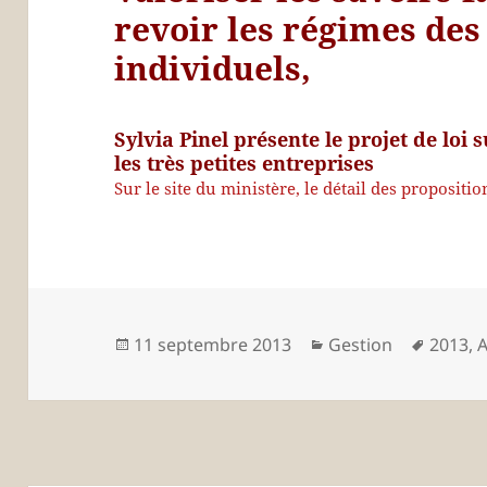
revoir les régimes de
individuels,
Sylvia Pinel présente le projet de loi 
les très petites entreprises
Sur le site du ministère, le détail des propositio
Publié
Catégories
Mots-
11 septembre 2013
Gestion
2013
,
A
le
clés