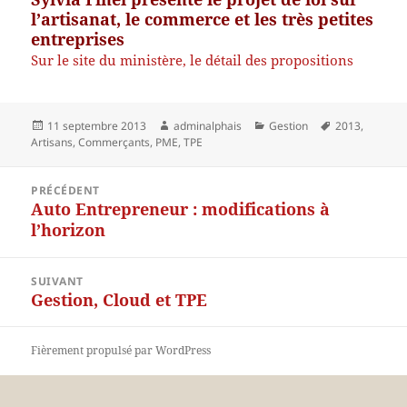
l’artisanat, le commerce et les très petites
entreprises
Sur le site du ministère, le détail des propositions
Publié
Auteur
Catégories
Mots-
11 septembre 2013
adminalphais
Gestion
2013
,
le
clés
Artisans
,
Commerçants
,
PME
,
TPE
Navigation
PRÉCÉDENT
de
Auto Entrepreneur : modifications à
Article
l’article
l’horizon
précédent :
SUIVANT
Gestion, Cloud et TPE
Article
suivant :
Fièrement propulsé par WordPress