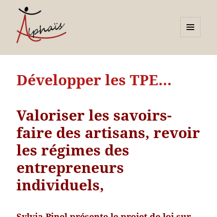
MENU
ET
Alphaïs à Toulon, bilans de
WIDGETS
compétences et
Développer les TPE…
orientations adultes et
jeunes
Valoriser les savoirs-
faire des artisans, revoir
les régimes des
entrepreneurs
individuels,
Sylvia Pinel présente le projet de loi sur