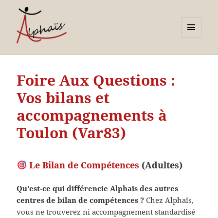
MENU
ET
Alphaïs à Toulon, bilans de
WIDGETS
compétences et
Foire Aux Questions :
orientations adultes et
Vos bilans et
jeunes
accompagnements à
Toulon (Var83)
Le Bilan de Compétences
(Adultes)
Qu’est-ce qui différencie Alphaïs des autres
centres de bilan de compétences ?
Chez Alphaïs,
vous ne trouverez ni accompagnement standardisé