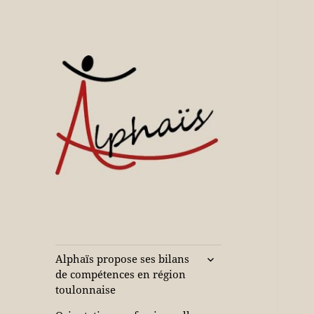
Accompagne votre réussite
Alphaïs à Toulon,
bilans de
compétences et
ouvrir
Alphaïs propose ses bilans
le
orientations
de compétences en région
sous-
toulonnaise
adultes et jeunes
menu