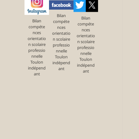
Bilan
Bilan
Bilan
compéte
compéte
compéte
nces
nces
nces
orientatio
orientatio
orientatio
n scolaire
n scolaire
n scolaire
professio
professio
professio
nnelle
nnelle
nnelle
Toulon
Toulon
Toulon
indépend
indépend
indépend
ant
ant
ant