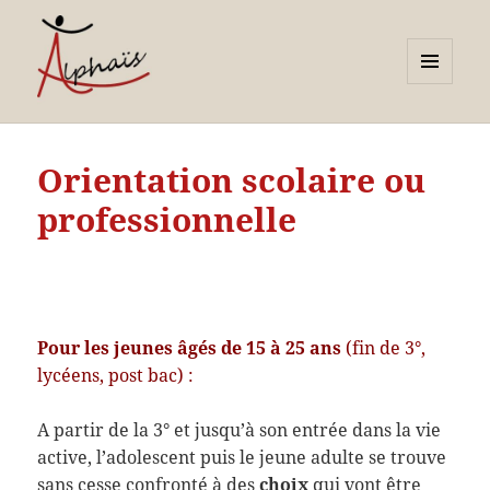
MENU
ET
Alphaïs à Toulon, bilans de
WIDGETS
compétences et
Orientation scolaire ou
orientations adultes et
professionnelle
jeunes
Pour les jeunes âgés de 15 à 25 ans
(fin de 3°,
lycéens, post bac) :
A partir de la 3° et jusqu’à son entrée dans la vie
active, l’adolescent puis le jeune adulte se trouve
sans cesse confronté à des
choix
qui vont être