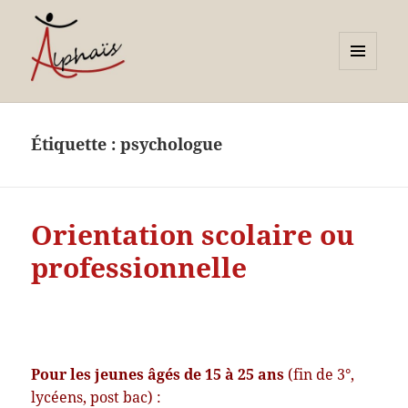
MENU
ET
Alphaïs à Toulon, bilans de
WIDGETS
compétences et
Étiquette :
psychologue
orientations adultes et
jeunes
Orientation scolaire ou
professionnelle
Pour les jeunes âgés de 15 à 25 ans
(fin de 3°,
lycéens, post bac) :