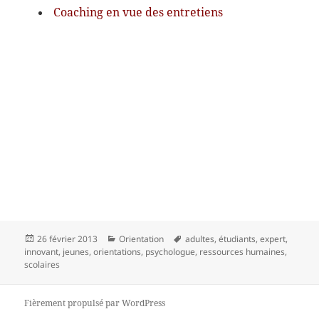
Coaching en vue des entretiens
Publié
Catégories
Mots-
26 février 2013
Orientation
adultes
,
étudiants
,
expert
,
le
clés
innovant
,
jeunes
,
orientations
,
psychologue
,
ressources humaines
,
scolaires
Fièrement propulsé par WordPress