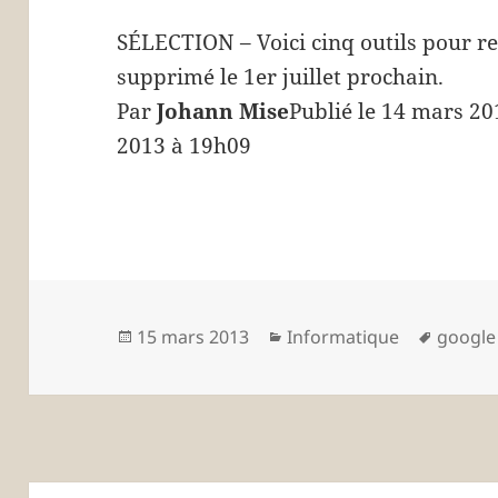
SÉLECTION – Voici cinq outils pour re
supprimé le 1er juillet prochain.
Par
Johann Mise
Publié le 14 mars 20
2013 à 19h09
Publié
Catégories
Mots-
15 mars 2013
Informatique
google
le
clés