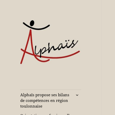
Accompagne votre réussite
Alphaïs à Toulon,
bilans de
compétences et
ouvrir
Alphaïs propose ses bilans
le
orientations
de compétences en région
sous-
toulonnaise
adultes et jeunes
menu