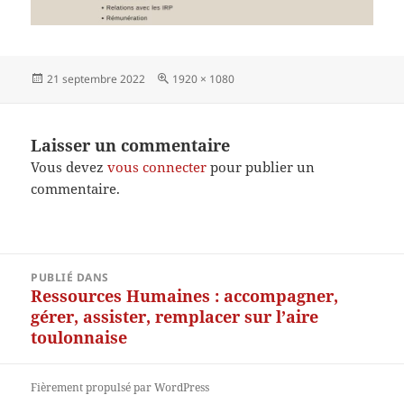
Publié
Taille
21 septembre 2022
1920 × 1080
le
réelle
Laisser un commentaire
Vous devez
vous connecter
pour publier un
commentaire.
Navigation
PUBLIÉ DANS
de
Ressources Humaines : accompagner,
l’article
gérer, assister, remplacer sur l’aire
toulonnaise
Fièrement propulsé par WordPress