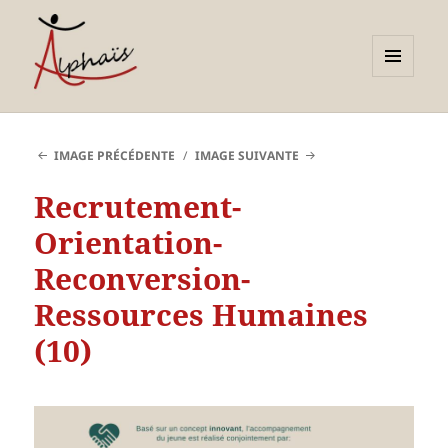
MENU
ET
Alphaïs à Toulon, bilans de
WIDGETS
compétences et
IMAGE PRÉCÉDENTE
IMAGE SUIVANTE
orientations adultes et
Recrutement-
jeunes
Orientation-
Reconversion-
Ressources Humaines
(10)