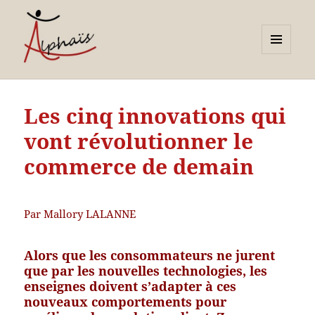
MENU
ET
Alphaïs à Toulon, bilans de
WIDGETS
compétences et
Les cinq innovations qui
orientations adultes et
vont révolutionner le
jeunes
commerce de demain
Par Mallory LALANNE
Alors que les consommateurs ne jurent
que par les nouvelles technologies, les
enseignes doivent s’adapter à ces
nouveaux comportements pour