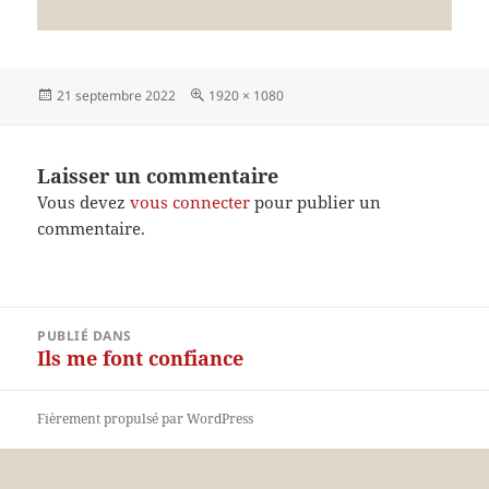
Publié
Taille
21 septembre 2022
1920 × 1080
le
réelle
Laisser un commentaire
Vous devez
vous connecter
pour publier un
commentaire.
Navigation
PUBLIÉ DANS
de
Ils me font confiance
l’article
Fièrement propulsé par WordPress