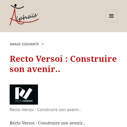
MENU
ET
Alphaïs à Toulon, bilans de
WIDGETS
compétences et
IMAGE SUIVANTE
orientations adultes et
Recto Versoi : Construire
jeunes
son avenir..
Recto Versoi : Construire son avenir..
Recto Versoi : Construire son avenir..