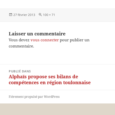
Publié
Taille
27 février 2013
100 × 71
le
réelle
Laisser un commentaire
Vous devez
vous connecter
pour publier un
commentaire.
Navigation
PUBLIÉ DANS
de
Alphaïs propose ses bilans de
l’article
compétences en région toulonnaise
Fièrement propulsé par WordPress