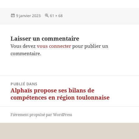
Publié
Taille
9 janvier 2023
61 × 68
le
réelle
Laisser un commentaire
Vous devez
vous connecter
pour publier un
commentaire.
Navigation
PUBLIÉ DANS
de
Alphaïs propose ses bilans de
l’article
compétences en région toulonnaise
Fièrement propulsé par WordPress