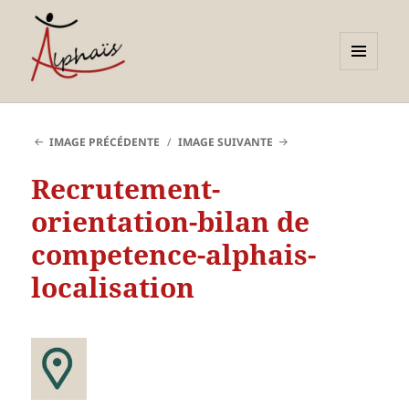
MENU
ET
Alphaïs à Toulon, bilans de
WIDGETS
compétences et
IMAGE PRÉCÉDENTE
IMAGE SUIVANTE
orientations adultes et
Recrutement-
jeunes
orientation-bilan de
competence-alphais-
localisation