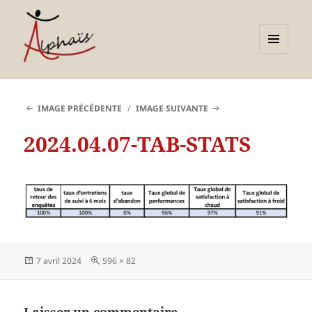
MENU
ET
Alphaïs à Toulon, bilans de
WIDGETS
compétences et
IMAGE PRÉCÉDENTE
IMAGE SUIVANTE
orientations adultes et
2024.04.07-TAB-STATS
jeunes
Publié
Taille
7 avril 2024
596 × 82
le
réelle
Laisser un commentaire