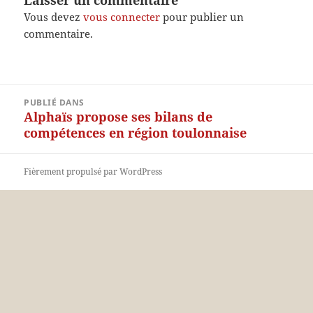
Vous devez
vous connecter
pour publier un
commentaire.
Navigation
PUBLIÉ DANS
de
Alphaïs propose ses bilans de
l’article
compétences en région toulonnaise
Fièrement propulsé par WordPress