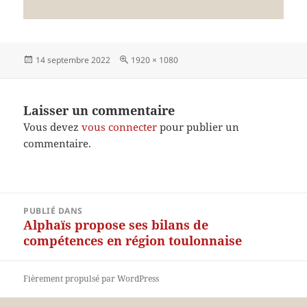
Publié
Taille
14 septembre 2022
1920 × 1080
le
réelle
Laisser un commentaire
Vous devez
vous connecter
pour publier un
commentaire.
Navigation
PUBLIÉ DANS
de
Alphaïs propose ses bilans de
l’article
compétences en région toulonnaise
Fièrement propulsé par WordPress