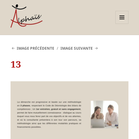
MENU
ET
Alphaïs à Toulon, bilans de
WIDGETS
compétences et
IMAGE PRÉCÉDENTE
IMAGE SUIVANTE
orientations adultes et
13
jeunes