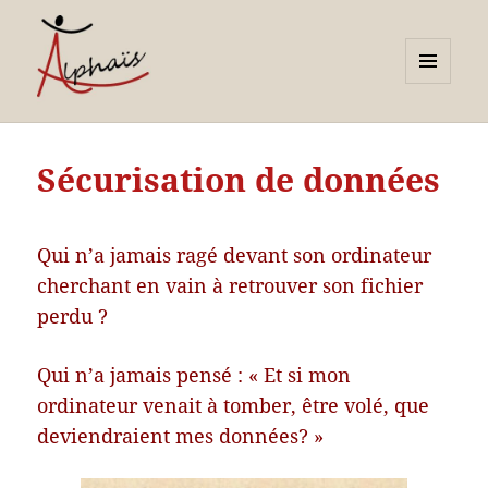
MENU
ET
Alphaïs à Toulon, bilans de
WIDGETS
compétences et
Sécurisation de données
orientations adultes et
jeunes
Qui n’a jamais ragé devant son ordinateur
cherchant en vain à retrouver son fichier
perdu ?
Qui n’a jamais pensé : « Et si mon
ordinateur venait à tomber, être volé, que
deviendraient mes données? »