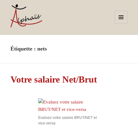
MENU
ET
WIDGETS
Alphaïs à Toulon, bilans de
compétences et orientations
Étiquette :
nets
adultes et jeunes
Votre salaire Net/Brut
Evaluez votre salaire BRUT/NET et
vice-versa