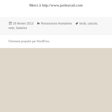
Merci à http://www.juritravail.com
Publié
Catégories
Mots-
26 février 2013
Ressources Humaines
bruts
,
calculs
,
le
clés
nets
,
Salaires
Fièrement propulsé par WordPress