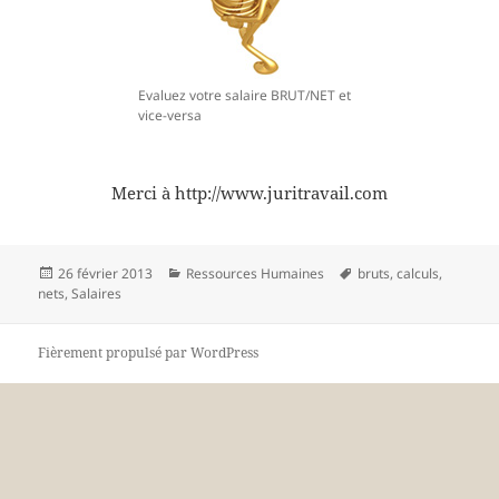
Evaluez votre salaire BRUT/NET et
vice-versa
Merci à http://www.juritravail.com
Publié
Catégories
Mots-
26 février 2013
Ressources Humaines
bruts
,
calculs
,
le
clés
nets
,
Salaires
Fièrement propulsé par WordPress