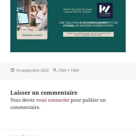
Publié
Taille
14 septembre 2022
1920 × 1080
le
réelle
Laisser un commentaire
Vous devez
vous connecter
pour publier un
commentaire.
Navigation