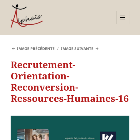
MENU
ET
Alphaïs à Toulon, bilans de
WIDGETS
compétences et
IMAGE PRÉCÉDENTE
IMAGE SUIVANTE
orientations adultes et
Recrutement-
jeunes
Orientation-
Reconversion-
Ressources-Humaines-16