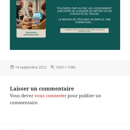
Publié
Taille
14 septembre 2022
1920 × 1080
le
réelle
Laisser un commentaire
Vous devez
vous connecter
pour publier un
commentaire.
Navigation