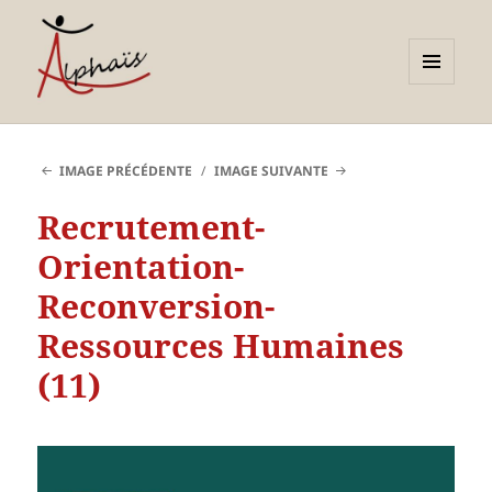
MENU
ET
Alphaïs à Toulon, bilans de
WIDGETS
compétences et
IMAGE PRÉCÉDENTE
IMAGE SUIVANTE
orientations adultes et
Recrutement-
jeunes
Orientation-
Reconversion-
Ressources Humaines
(11)