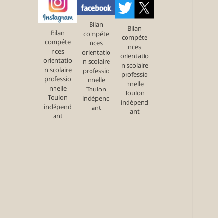
Bilan
Bilan
Bilan
compéte
compéte
compéte
nces
nces
nces
orientatio
orientatio
orientatio
n scolaire
n scolaire
n scolaire
professio
professio
professio
nnelle
nnelle
nnelle
Toulon
Toulon
Toulon
indépend
indépend
indépend
ant
ant
ant