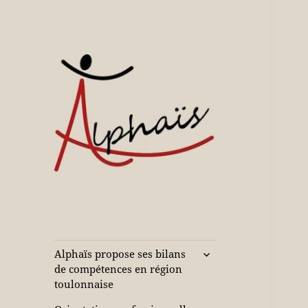
Accompagne votre réussite
Alphaïs à Toulon,
bilans de
compétences et
ouvrir
Alphaïs propose ses bilans
le
orientations
de compétences en région
sous-
toulonnaise
adultes et jeunes
menu