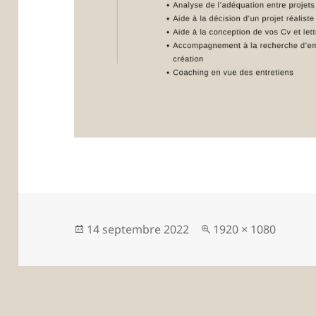
Publié
Taille
14 septembre 2022
1920 × 1080
le
réelle