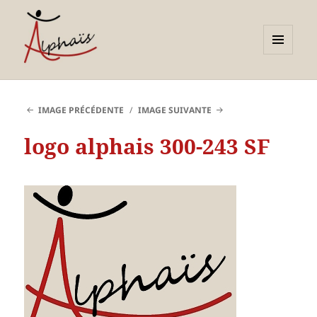
MENU
ET
Alphaïs à Toulon, bilans de
WIDGETS
compétences et
IMAGE PRÉCÉDENTE
IMAGE SUIVANTE
orientations adultes et
logo alphais 300-243 SF
jeunes