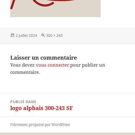
Publié
Taille
2 juillet 2024
300 × 243
le
réelle
Laisser un commentaire
Vous devez
vous connecter
pour publier un
commentaire.
Navigation
PUBLIÉ DANS
de
logo alphais 300-243 SF
l’article
Fièrement propulsé par WordPress