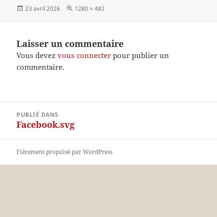
Publié
Taille
23 avril 2026
1280 × 482
le
réelle
Laisser un commentaire
Vous devez
vous connecter
pour publier un
commentaire.
Navigation
PUBLIÉ DANS
de
Facebook.svg
l’article
Fièrement propulsé par WordPress