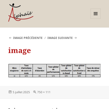
MENU
ET
Alphaïs à Toulon, bilans de
WIDGETS
compétences et
IMAGE PRÉCÉDENTE
IMAGE SUIVANTE
orientations adultes et
image
jeunes
Publié
Taille
5 juillet 2025
750 × 111
le
réelle