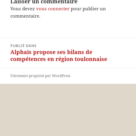
Laisser un commentaire
Vous devez
vous connecter
pour publier un
commentaire.
Navigation
PUBLIÉ DANS
de
Alphaïs propose ses bilans de
l’article
compétences en région toulonnaise
Fièrement propulsé par WordPress