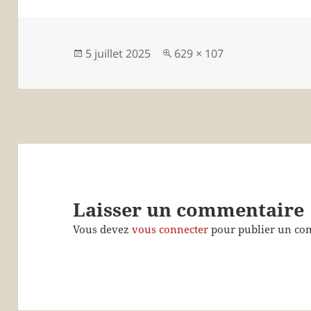
Publié
Taille
5 juillet 2025
629 × 107
le
réelle
Laisser un commentaire
Vous devez
vous connecter
pour publier un co