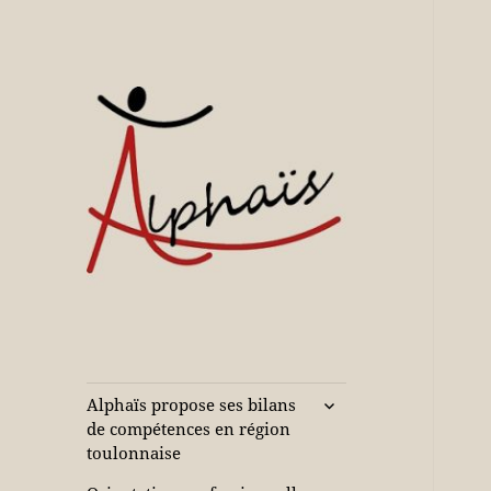
Accompagne votre réussite
Alphaïs à Toulon,
bilans de
compétences et
ouvrir
Alphaïs propose ses bilans
le
orientations
de compétences en région
sous-
toulonnaise
adultes et jeunes
menu