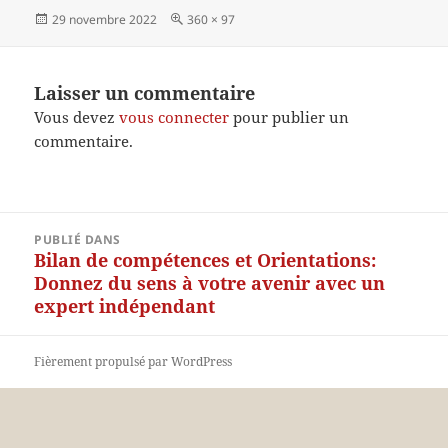
Publié
Taille
29 novembre 2022
360 × 97
le
réelle
Laisser un commentaire
Vous devez
vous connecter
pour publier un
commentaire.
Navigation
PUBLIÉ DANS
de
Bilan de compétences et Orientations:
l’article
Donnez du sens à votre avenir avec un
expert indépendant
Fièrement propulsé par WordPress