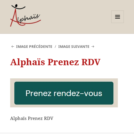
MENU
ET
Alphaïs à Toulon, bilans de
WIDGETS
compétences et
IMAGE PRÉCÉDENTE
IMAGE SUIVANTE
orientations adultes et
Alphaïs Prenez RDV
jeunes
Alphaïs Prenez RDV