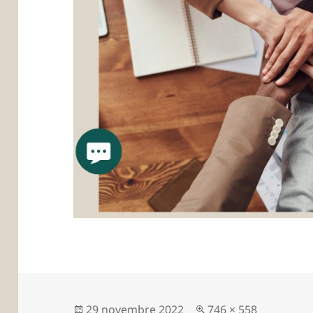
Publié
Taille
29 novembre 2022
746 × 558