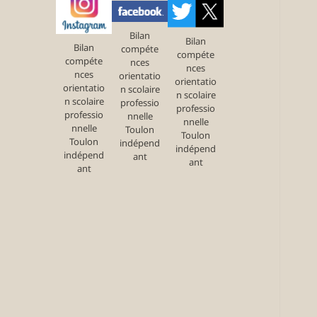
Bilan
Bilan
Bilan
compéte
compéte
compéte
nces
nces
nces
orientatio
orientatio
orientatio
n scolaire
n scolaire
n scolaire
professio
professio
professio
nnelle
nnelle
nnelle
Toulon
Toulon
Toulon
indépend
indépend
indépend
ant
ant
ant