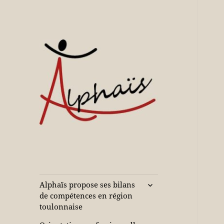
Accompagne votre réussite
Alphaïs à Toulon,
bilans de
compétences et
ouvrir
Alphaïs propose ses bilans
le
orientations
de compétences en région
sous-
toulonnaise
adultes et jeunes
menu