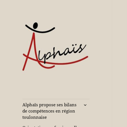
Accompagne votre réussite
Alphaïs à Toulon,
bilans de
compétences et
ouvrir
Alphaïs propose ses bilans
le
orientations
de compétences en région
sous-
toulonnaise
adultes et jeunes
menu