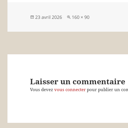
Publié
Taille
23 avril 2026
160 × 90
le
réelle
Laisser un commentaire
Vous devez
vous connecter
pour publier un co