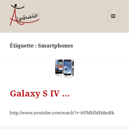
MENU
ET
Alphaïs à Toulon, bilans de
WIDGETS
compétences et
Étiquette :
Smartphones
orientations adultes et
jeunes
Galaxy S IV …
http://www.youtube.com/watch?v=bYMbIMHdmBk