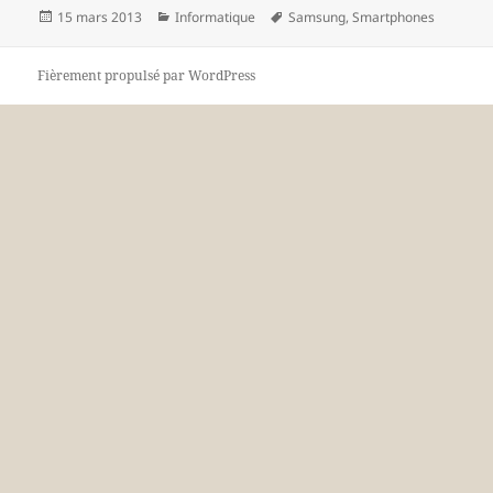
Publié
Catégories
Mots-
15 mars 2013
Informatique
Samsung
,
Smartphones
le
clés
Fièrement propulsé par WordPress