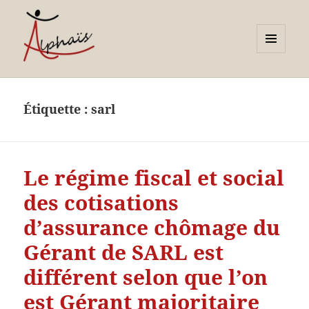
MENU
ET
Alphaïs à Toulon, bilans de
WIDGETS
compétences et
Étiquette :
sarl
orientations adultes et
jeunes
Le régime fiscal et social
des cotisations
d’assurance chômage du
Gérant de SARL est
différent selon que l’on
est Gérant majoritaire