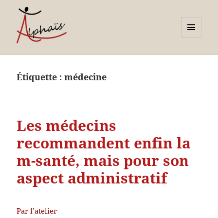
MENU
ET
Alphaïs à Toulon, bilans de
WIDGETS
compétences et
Étiquette :
médecine
orientations adultes et
jeunes
Les médecins
recommandent enfin la
m-santé, mais pour son
aspect administratif
Par
l’atelier