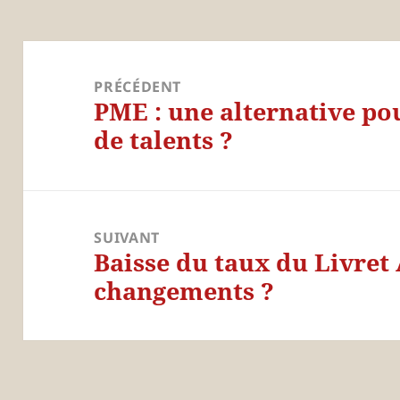
Navigation
de
PRÉCÉDENT
PME : une alternative pou
l’article
Article
de talents ?
précédent :
SUIVANT
Baisse du taux du Livret 
Article
changements ?
suivant :