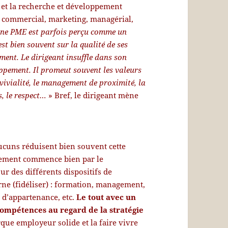
on et la recherche et développement
u commercial, marketing, managérial,
 une PME est parfois perçu comme un
est bien souvent sur la qualité de ses
ent. Le dirigeant insuffle dans son
ppement. Il promeut souvent les valeurs
onvivialité, le management de proximité, la
s, le respect…
» Bref, le dirigeant mène
aucuns réduisent bien souvent cette
agement commence bien par le
our des différents dispositifs de
rne (fidéliser) : formation, management,
 d’appartenance, etc.
Le tout avec un
 compétences au regard de la stratégie
que employeur solide et la faire vivre