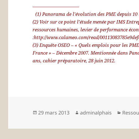
——————————
(1) Panorama de l’évolution des PME depuis 10 a
(2) Voir sur ce point l’étude menée par IMS Entrep
ressources humaines, levier de performance éco
:
http://www.calameo.com/read/00113083785e9d
(3) Enquête OSEO – « Quels emplois pour les PME 
France » – Décembre 2007. Mentionnée dans Pano
ans, cahier préparatoire, 28 juin 2012.
Publié
Auteur
Catégo
29 mars 2013
adminalphais
Ressou
le