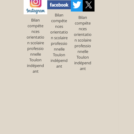
Bilan
Bilan
Bilan
compéte
compéte
compéte
nces
nces
nces
orientatio
orientatio
orientatio
n scolaire
n scolaire
n scolaire
professio
professio
professio
nnelle
nnelle
nnelle
Toulon
Toulon
Toulon
indépend
indépend
indépend
ant
ant
ant