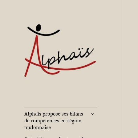
Accompagne votre réussite
Alphaïs à Toulon,
bilans de
compétences et
ouvrir
Alphaïs propose ses bilans
le
orientations
de compétences en région
sous-
toulonnaise
adultes et jeunes
menu