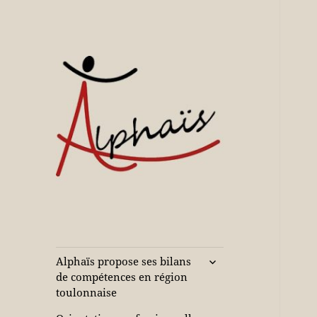
Accompagne votre réussite
Alphaïs à Toulon,
bilans de
compétences et
ouvrir
Alphaïs propose ses bilans
le
orientations
de compétences en région
sous-
toulonnaise
adultes et jeunes
menu