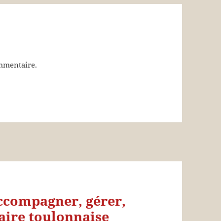
mmentaire.
ccompagner, gérer,
’aire toulonnaise