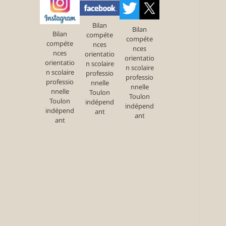
Bilan
Bilan
Bilan
compéte
compéte
compéte
nces
nces
nces
orientatio
orientatio
orientatio
n scolaire
n scolaire
n scolaire
professio
professio
professio
nnelle
nnelle
nnelle
Toulon
Toulon
Toulon
indépend
indépend
indépend
ant
ant
ant