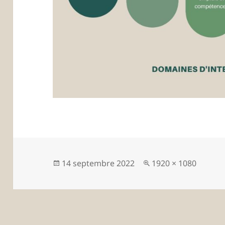
Publié
Taille
14 septembre 2022
1920 × 1080
le
réelle