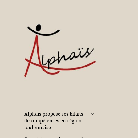
Accompagne votre réussite
Alphaïs à Toulon,
bilans de
compétences et
ouvrir
Alphaïs propose ses bilans
le
orientations
de compétences en région
sous-
toulonnaise
adultes et jeunes
menu