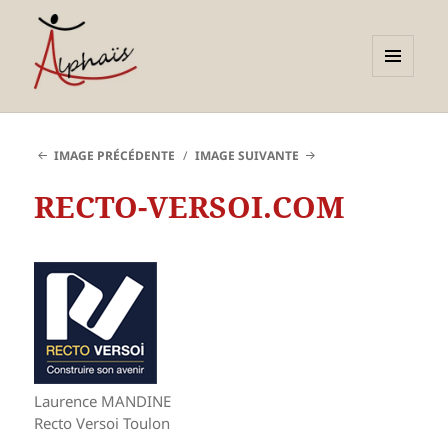
MENU
ET
Alphaïs à Toulon, bilans de
WIDGETS
compétences et
IMAGE PRÉCÉDENTE
IMAGE SUIVANTE
orientations adultes et
RECTO-VERSOI.COM
jeunes
Laurence MANDINE
Recto Versoi Toulon