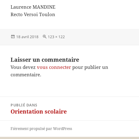
Laurence MANDINE
Recto Versoi Toulon
Publié
Taille
18 avril 2018
123 × 122
le
réelle
Laisser un commentaire
Vous devez
vous connecter
pour publier un
commentaire.
Navigation
PUBLIÉ DANS
de
Orientation scolaire
l’article
Fièrement propulsé par WordPress