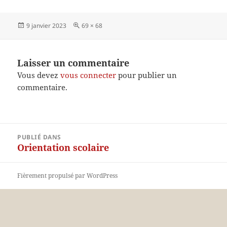
Publié
Taille
9 janvier 2023
69 × 68
le
réelle
Laisser un commentaire
Vous devez
vous connecter
pour publier un
commentaire.
Navigation
PUBLIÉ DANS
de
Orientation scolaire
l’article
Fièrement propulsé par WordPress