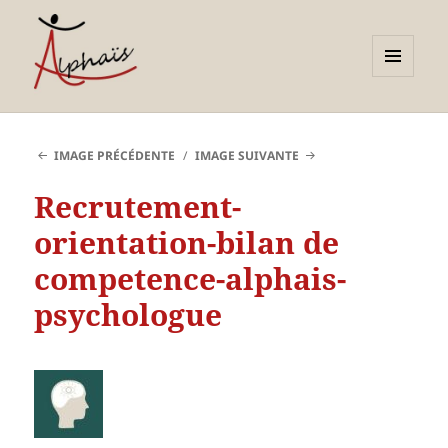
MENU
ET
Alphaïs à Toulon, bilans de
WIDGETS
compétences et
IMAGE PRÉCÉDENTE
IMAGE SUIVANTE
orientations adultes et
Recrutement-
jeunes
orientation-bilan de
competence-alphais-
psychologue