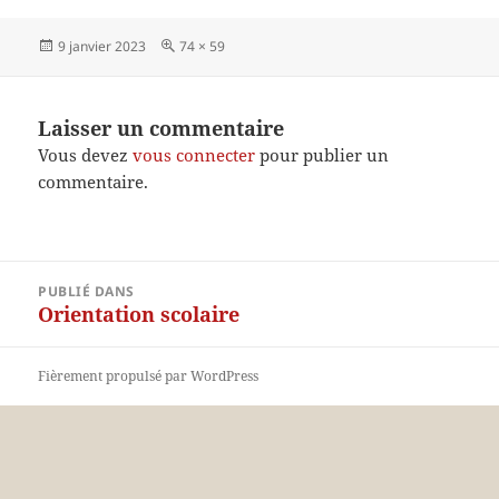
Publié
Taille
9 janvier 2023
74 × 59
le
réelle
Laisser un commentaire
Vous devez
vous connecter
pour publier un
commentaire.
Navigation
PUBLIÉ DANS
de
Orientation scolaire
l’article
Fièrement propulsé par WordPress