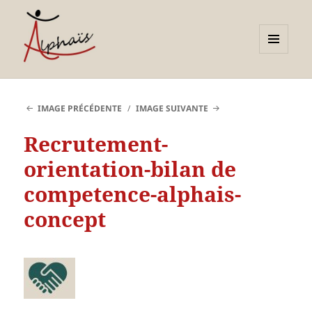
MENU
ET
Alphaïs à Toulon, bilans de
WIDGETS
compétences et
IMAGE PRÉCÉDENTE
IMAGE SUIVANTE
orientations adultes et
Recrutement-
jeunes
orientation-bilan de
competence-alphais-
concept