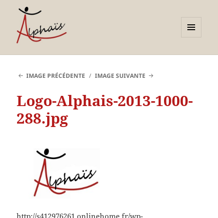
MENU
ET
Alphaïs à Toulon, bilans de
WIDGETS
compétences et
IMAGE PRÉCÉDENTE
IMAGE SUIVANTE
orientations adultes et
Logo-Alphais-2013-1000-
jeunes
288.jpg
http://s412976261.onlinehome.fr/wp-