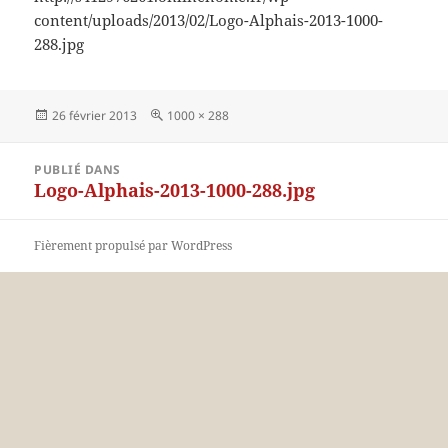
content/uploads/2013/02/Logo-Alphais-2013-1000-
288.jpg
Publié
Taille
26 février 2013
1000 × 288
le
réelle
Navigation
PUBLIÉ DANS
de
Logo-Alphais-2013-1000-288.jpg
l’article
Fièrement propulsé par WordPress