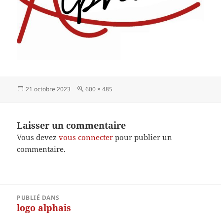
Publié
Taille
21 octobre 2023
600 × 485
le
réelle
Laisser un commentaire
Vous devez
vous connecter
pour publier un
commentaire.
Navigation
PUBLIÉ DANS
de
logo alphais
l’article